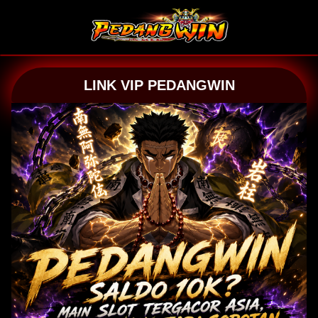
LINK VIP PEDANGWIN